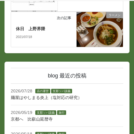
ラーメン
次の記事
休日 上野界隈
2021/07/18
blog 最近の投稿
2026/07/28
店の運営
支那ソバ談義
麺屋はやしまる炎上（塩対応の研究）
2026/05/19
支那ソバ談義
旅行
京都へ 比叡山延暦寺
2026/05/18