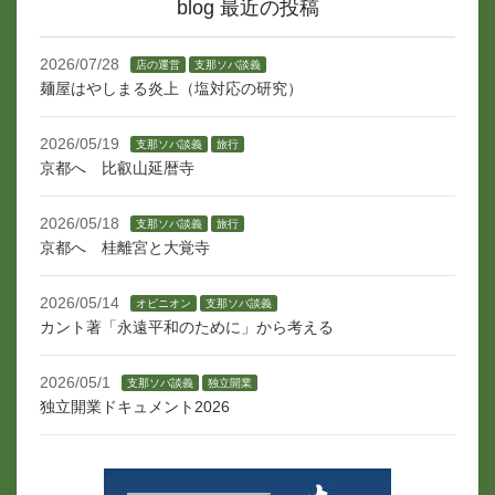
blog 最近の投稿
2026/07/28
店の運営
支那ソバ談義
麺屋はやしまる炎上（塩対応の研究）
2026/05/19
支那ソバ談義
旅行
京都へ 比叡山延暦寺
2026/05/18
支那ソバ談義
旅行
京都へ 桂離宮と大覚寺
2026/05/14
オピニオン
支那ソバ談義
カント著「永遠平和のために」から考える
2026/05/1
支那ソバ談義
独立開業
独立開業ドキュメント2026