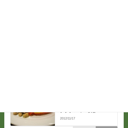
名前
*
メール
*
支那ソバ談義
前の記事
ナポリマニア＠渋谷
2012/11/17