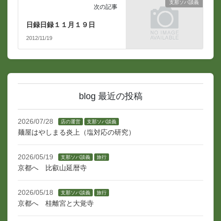
支那ソバ談義
次の記事
日録日録１１月１９日
2012/11/19
blog 最近の投稿
2026/07/28
店の運営
支那ソバ談義
麺屋はやしまる炎上（塩対応の研究）
2026/05/19
支那ソバ談義
旅行
京都へ 比叡山延暦寺
2026/05/18
支那ソバ談義
旅行
京都へ 桂離宮と大覚寺