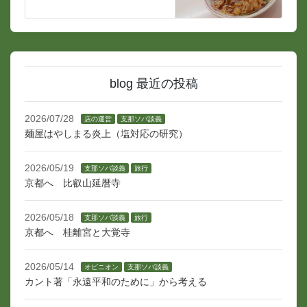
blog 最近の投稿
2026/07/28
店の運営
支那ソバ談義
麺屋はやしまる炎上（塩対応の研究）
2026/05/19
支那ソバ談義
旅行
京都へ 比叡山延暦寺
2026/05/18
支那ソバ談義
旅行
京都へ 桂離宮と大覚寺
2026/05/14
オピニオン
支那ソバ談義
カント著「永遠平和のために」から考える