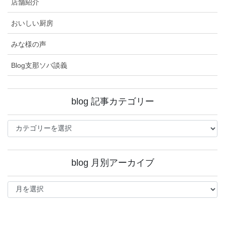
店舗紹介
おいしい厨房
みな様の声
Blog支那ソバ談義
blog 記事カテゴリー
blog
記
事
カ
blog 月別アーカイブ
テ
ゴ
blog
リ
月
ー
別
ア
ー