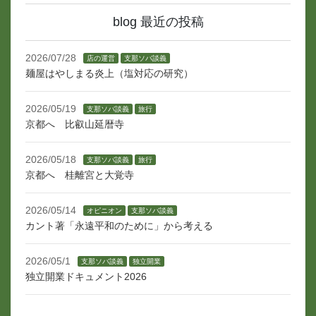
blog 最近の投稿
2026/07/28
店の運営
支那ソバ談義
麺屋はやしまる炎上（塩対応の研究）
2026/05/19
支那ソバ談義
旅行
京都へ 比叡山延暦寺
2026/05/18
支那ソバ談義
旅行
京都へ 桂離宮と大覚寺
2026/05/14
オピニオン
支那ソバ談義
カント著「永遠平和のために」から考える
2026/05/1
支那ソバ談義
独立開業
独立開業ドキュメント2026