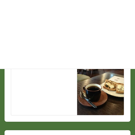
支那ソバ談義
前の記事
下目黒日録 9月30日
2014/10/1
支那ソバ談義
次の記事
レブン@高円寺
2014/10/5