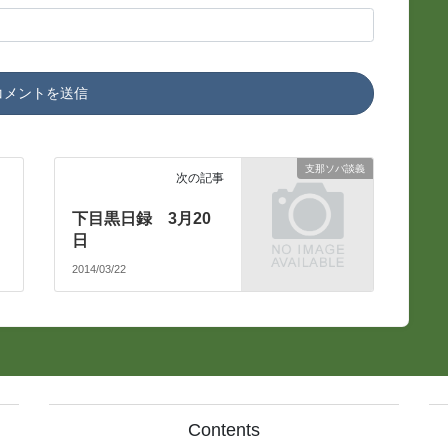
支那ソバ談義
次の記事
下目黒日録 3月20
日
2014/03/22
Contents