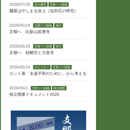
2026/07/28
店の運営
支那ソバ談義
麺屋はやしまる炎上（塩対応の研究）
2026/05/19
支那ソバ談義
旅行
京都へ 比叡山延暦寺
2026/05/18
支那ソバ談義
旅行
京都へ 桂離宮と大覚寺
2026/05/14
オピニオン
支那ソバ談義
カント著「永遠平和のために」から考える
2026/05/1
支那ソバ談義
独立開業
独立開業ドキュメント2026