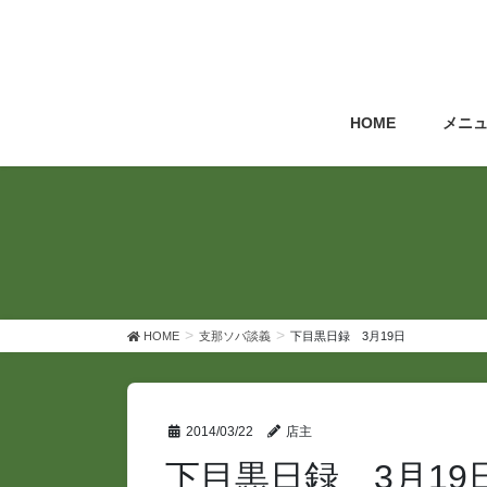
コ
ナ
ン
ビ
テ
ゲ
ン
ー
ツ
シ
HOME
メニ
へ
ョ
ス
ン
キ
に
ッ
移
プ
動
HOME
支那ソバ談義
下目黒日録 3月19日
2014/03/22
店主
下目黒日録 3月19