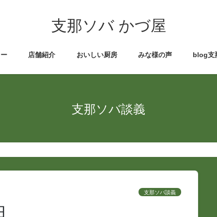
支那ソバ かづ屋
ュー
店舗紹介
おいしい厨房
みな様の声
blog
支那ソバ談義
支那ソバ談義
日