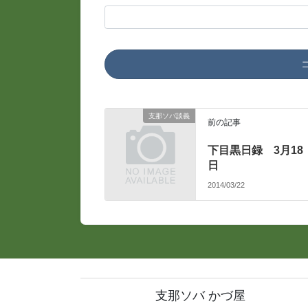
支那ソバ談義
前の記事
下目黒日録 3月18
日
2014/03/22
支那ソバ かづ屋