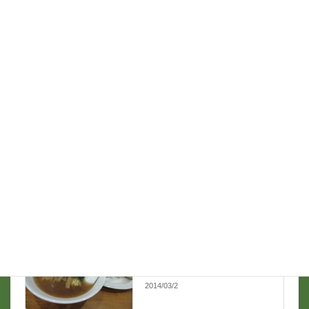
名前
*
メール
*
ラーメン
前の記事
昭島かづ屋
2014/03/2