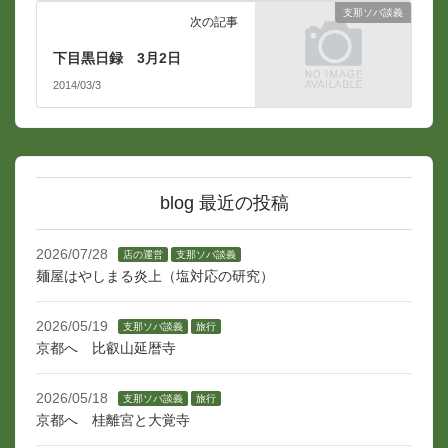
支那ソバ談義
次の記事
下目黒日録 3月2日
2014/03/3
blog 最近の投稿
2026/07/28
店の運営
支那ソバ談義
麺屋はやしまる炎上（塩対応の研究）
2026/05/19
支那ソバ談義
旅行
京都へ 比叡山延暦寺
2026/05/18
支那ソバ談義
旅行
京都へ 桂離宮と大覚寺