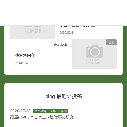
支那ソバ談義
前の記事
下目黒日録 2月4日
2014/02/5
世相
次の記事
佐村河内守
2014/02/7
blog 最近の投稿
2026/07/28
店の運営
支那ソバ談義
麺屋はやしまる炎上（塩対応の研究）