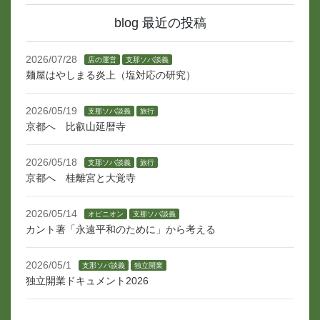
blog 最近の投稿
2026/07/28
店の運営
支那ソバ談義
麺屋はやしまる炎上（塩対応の研究）
2026/05/19
支那ソバ談義
旅行
京都へ 比叡山延暦寺
2026/05/18
支那ソバ談義
旅行
京都へ 桂離宮と大覚寺
2026/05/14
オピニオン
支那ソバ談義
カント著「永遠平和のために」から考える
2026/05/1
支那ソバ談義
独立開業
独立開業ドキュメント2026