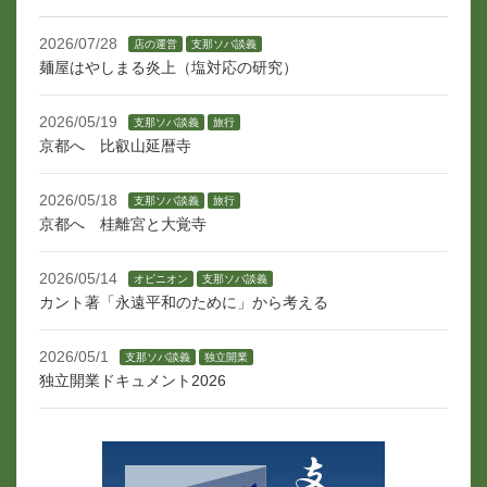
2026/07/28
店の運営
支那ソバ談義
麺屋はやしまる炎上（塩対応の研究）
2026/05/19
支那ソバ談義
旅行
京都へ 比叡山延暦寺
2026/05/18
支那ソバ談義
旅行
京都へ 桂離宮と大覚寺
2026/05/14
オピニオン
支那ソバ談義
カント著「永遠平和のために」から考える
2026/05/1
支那ソバ談義
独立開業
独立開業ドキュメント2026