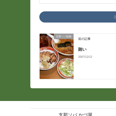
支那ソバ談義
前の記事
賄い
2007/12/12
支那ソバ かづ屋