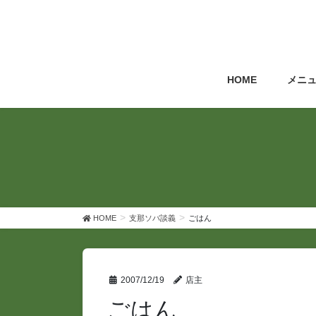
コ
ナ
ン
ビ
テ
ゲ
ン
ー
ツ
シ
HOME
メニ
へ
ョ
ス
ン
キ
に
ッ
移
プ
動
HOME
支那ソバ談義
ごはん
2007/12/19
店主
ごはん