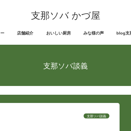
支那ソバ かづ屋
ュー
店舗紹介
おいしい厨房
みな様の声
blog
支那ソバ談義
支那ソバ談義