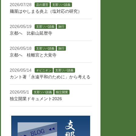
2026/07/28
店の運営
支那ソバ談義
麺屋はやしまる炎上（塩対応の研究）
2026/05/19
支那ソバ談義
旅行
京都へ 比叡山延暦寺
2026/05/18
支那ソバ談義
旅行
京都へ 桂離宮と大覚寺
2026/05/14
オピニオン
支那ソバ談義
カント著「永遠平和のために」から考える
2026/05/1
支那ソバ談義
独立開業
独立開業ドキュメント2026