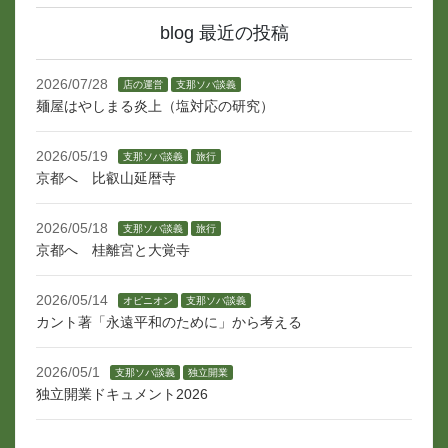
blog 最近の投稿
2026/07/28
店の運営
支那ソバ談義
麺屋はやしまる炎上（塩対応の研究）
2026/05/19
支那ソバ談義
旅行
京都へ 比叡山延暦寺
2026/05/18
支那ソバ談義
旅行
京都へ 桂離宮と大覚寺
2026/05/14
オピニオン
支那ソバ談義
カント著「永遠平和のために」から考える
2026/05/1
支那ソバ談義
独立開業
独立開業ドキュメント2026