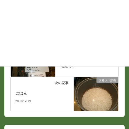
店の運営
前の記事
求人
2007/12/9
支那ソバ談義
次の記事
ごはん
2007/12/19