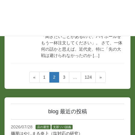
2025/10/27
支那ソバ談義
C君とあの戦争を考える
先日、元従業員C君と食事をした際、そろそ
ろお開きかと思いきや、彼が言いました。
「聞きたいことがあるので、ハイボールを
もう一杯注文してください」。 ​さて、一体
何の話かと思えば、近代史、特に「先の大
戦は避けられなかったのか […]
投
固
固
固
固
«
1
2
3
…
124
»
稿
定
定
定
定
ペ
ペ
ペ
ペ
ナ
ー
ー
ー
ー
ビ
ジ
ジ
ジ
ジ
ゲ
blog 最近の投稿
ー
シ
2026/07/28
店の運営
支那ソバ談義
麺屋はやしまる炎上（塩対応の研究）