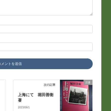
読書
次の記事
上海にて 堀田善衛
著
2023/06/1