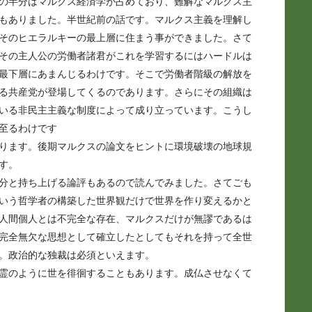
の半分はマルクス経済学が占めており、難解なマルクス主
もありました。半世紀前の話です。マルクス主義を理解し
そのヒエラルキーの最上層に住まう事ができました。さて
その主人公の労働者諸君がこれを学習するにはハードルは
最下層にあまんじるわけです。そこで労働者階級の解放を
る共産党が登場してくるのであります。さらにその組織は
いる非民主主義な制度によって成り立っています。こうし
至るわけです
ります。後期マルクスの論文をヒントに環境破壊の地球規
す。
分と持ち上げる論評もあるので読んでみました。さてごも
いう哲学者の構築した世界観だけで世界を作り変えるかと
人間個人とは不完全な存在、マルクスだけが無謬であるは
完全無欠な思想として確立したとしてもそれを持って全世
。政治的な独裁は必須といえます。
霊のように世を徘徊することもあります。成仏させなくて