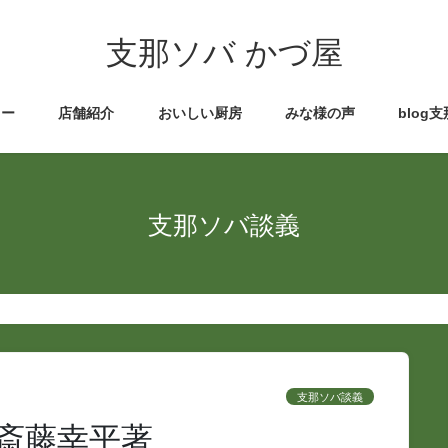
支那ソバ かづ屋
ュー
店舗紹介
おいしい厨房
みな様の声
blog
支那ソバ談義
支那ソバ談義
斎藤幸平著