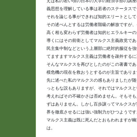
えば私の若い頃の日本の大学の経済学部の講座
義思想を理解している事は若者のステータスで
それを論じる事ができれば知的エリートとして
その述べんとするは労働者階級の解放ですが、
高く相も変わらず労働者は知的ヒエラルキーの
導くにはその前衛としてマルクス主義政党であ
民主集中制などという上層部に絶対的服従を強
てますますマルクス主義は労働者を疎外するに
そんなマルクスを再びとしたのがこの著書であ
模危機の現在を救おうとするのが主旨でありま
先に述べた私のマルクスの感もありましたが随
っともな説もありますが、それではマルクスと
考えればその不確かさは否めません。そもそも
ずはありません。しかし百歩譲ってマルクスが
界を徹底させるには強い強制力がひつようです
マルクス主義は既に死んだとおもわれますが幽
は。