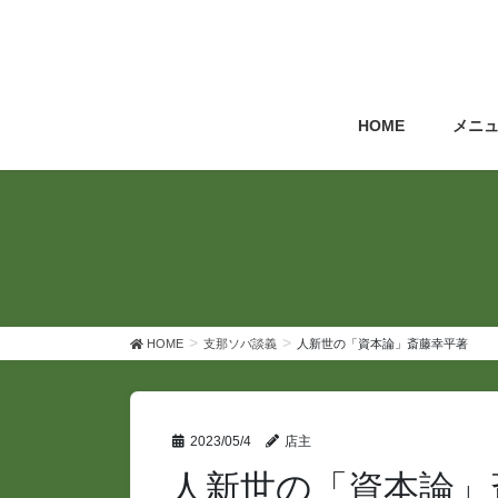
コ
ナ
ン
ビ
テ
ゲ
ン
ー
ツ
シ
HOME
メニ
へ
ョ
ス
ン
キ
に
ッ
移
プ
動
HOME
支那ソバ談義
人新世の「資本論」斎藤幸平著
2023/05/4
店主
人新世の「資本論」