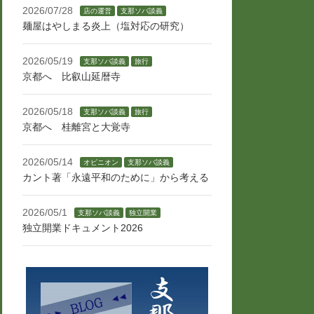
2026/07/28
店の運営
支那ソバ談義
麺屋はやしまる炎上（塩対応の研究）
2026/05/19
支那ソバ談義
旅行
京都へ 比叡山延暦寺
2026/05/18
支那ソバ談義
旅行
京都へ 桂離宮と大覚寺
2026/05/14
オピニオン
支那ソバ談義
カント著「永遠平和のために」から考える
2026/05/1
支那ソバ談義
独立開業
独立開業ドキュメント2026