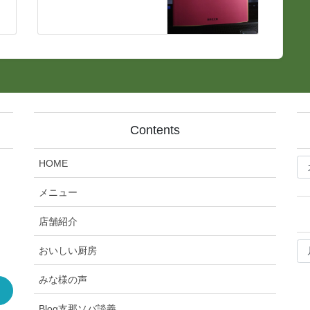
Contents
bl
HOME
記
事
メニュー
カ
テ
店舗紹介
ゴ
bl
リ
おいしい厨房
月
ー
別
みな様の声
ア
ー
Blog支那ソバ談義