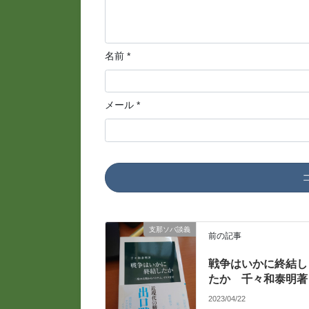
名前
*
メール
*
支那ソバ談義
前の記事
戦争はいかに終結し
たか 千々和泰明著
2023/04/22