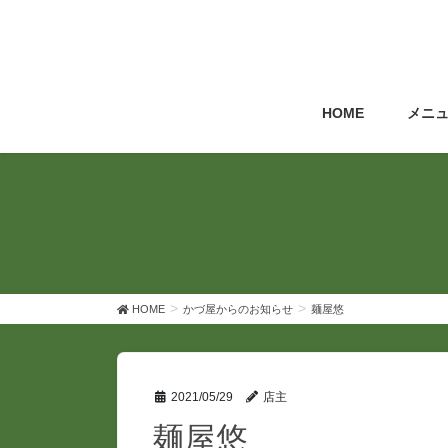
コ
ナ
ン
ビ
テ
ゲ
ン
ー
ツ
シ
HOME
メニ
へ
ョ
ス
ン
キ
に
ッ
移
プ
動
HOME
かづ屋からのお知らせ
麺屋悠
2021/05/29
店主
麺屋悠