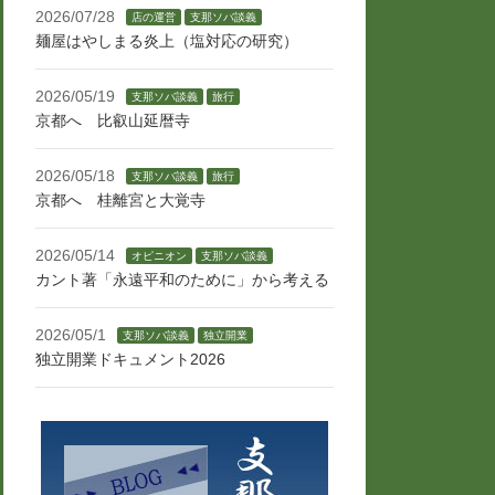
2026/07/28
店の運営
支那ソバ談義
麺屋はやしまる炎上（塩対応の研究）
2026/05/19
支那ソバ談義
旅行
京都へ 比叡山延暦寺
2026/05/18
支那ソバ談義
旅行
京都へ 桂離宮と大覚寺
2026/05/14
オピニオン
支那ソバ談義
カント著「永遠平和のために」から考える
2026/05/1
支那ソバ談義
独立開業
独立開業ドキュメント2026