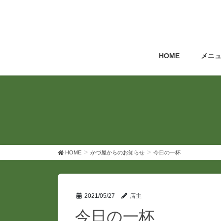
コ
ナ
ン
ビ
テ
ゲ
ン
ー
ツ
シ
HOME
メニ
へ
ョ
ス
ン
キ
に
ッ
移
プ
動
HOME
かづ屋からのお知らせ
今日の一杯
2021/05/27
店主
今日の一杯