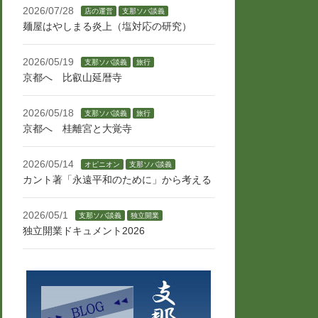
2026/07/28
店の運営
支那ソバ談義
麺屋はやしまる炎上（塩対応の研究）
2026/05/19
支那ソバ談義
旅行
京都へ 比叡山延暦寺
2026/05/18
支那ソバ談義
旅行
京都へ 桂離宮と大覚寺
2026/05/14
オピニオン
支那ソバ談義
カント著「永遠平和のために」から考える
2026/05/1
支那ソバ談義
独立開業
独立開業ドキュメント2026