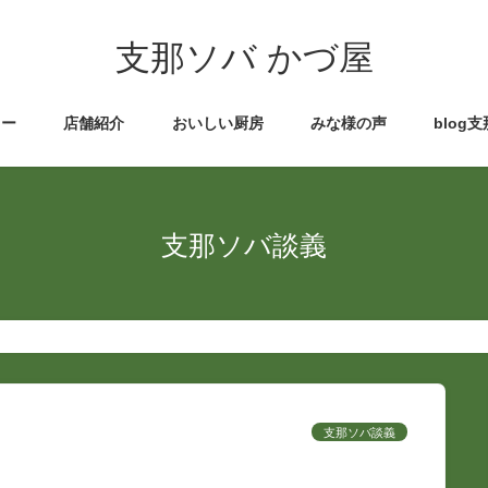
支那ソバ かづ屋
ュー
店舗紹介
おいしい厨房
みな様の声
blog
支那ソバ談義
支那ソバ談義