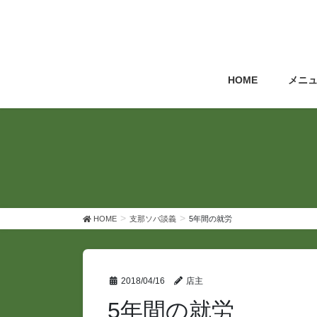
コ
ナ
ン
ビ
テ
ゲ
ン
ー
ツ
シ
HOME
メニ
へ
ョ
ス
ン
キ
に
ッ
移
プ
動
HOME
支那ソバ談義
5年間の就労
2018/04/16
店主
5年間の就労