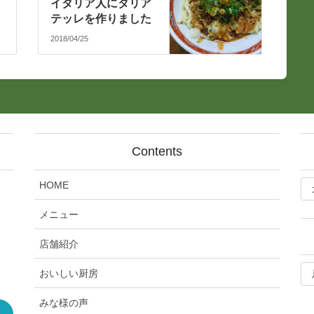
イタリア人にタリア
テッレを作りました
2018/04/25
Contents
bl
HOME
記
事
メニュー
カ
テ
店舗紹介
ゴ
bl
リ
おいしい厨房
月
ー
別
みな様の声
ア