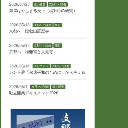
2026/07/28
店の運営
支那ソバ談義
麺屋はやしまる炎上（塩対応の研究）
2026/05/19
支那ソバ談義
旅行
京都へ 比叡山延暦寺
2026/05/18
支那ソバ談義
旅行
京都へ 桂離宮と大覚寺
2026/05/14
オピニオン
支那ソバ談義
カント著「永遠平和のために」から考える
2026/05/1
支那ソバ談義
独立開業
独立開業ドキュメント2026