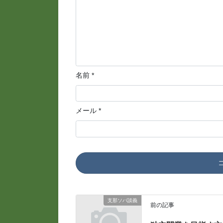
名前
*
メール
*
支那ソバ談義
前の記事