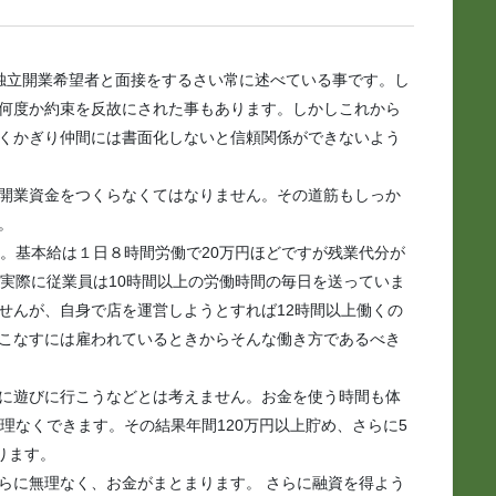
独立開業希望者と面接をするさい常に述べている事です。し
何度か約束を反故にされた事もあります。しかしこれから
くかぎり仲間には書面化しないと信頼関係ができないよう
開業資金をつくらなくてはなりません。その道筋もしっか
。
す。基本給は１日８時間労働で20万円ほどですが残業代分が
。実際に従業員は10時間以上の労働時間の毎日を送っていま
せんが、自身で店を運営しようとすれば12時間以上働くの
こなすには雇われているときからそんな働き方であるべき
に遊びに行こうなどとは考えません。お金を使う時間も体
理なくできます。その結果年間120万円以上貯め、さらに5
ります。
らに無理なく、お金がまとまります。 さらに融資を得よう