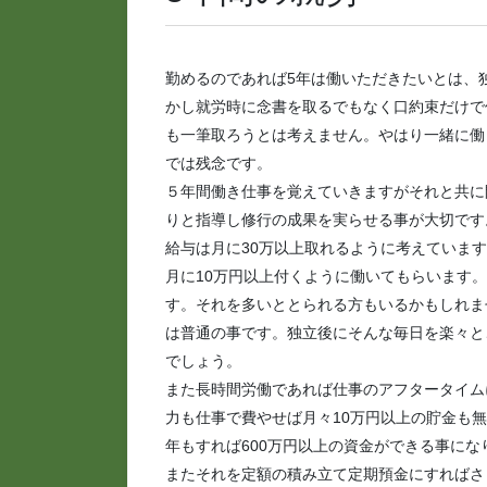
勤めるのであれば5年は働いただきたいとは、
かし就労時に念書を取るでもなく口約束だけで
も一筆取ろうとは考えません。やはり一緒に働
では残念です。
５年間働き仕事を覚えていきますがそれと共に
りと指導し修行の成果を実らせる事が大切です
給与は月に30万以上取れるように考えていま
月に10万円以上付くように働いてもらいます
す。それを多いととられる方もいるかもしれま
は普通の事です。独立後にそんな毎日を楽々と
でしょう。
また長時間労働であれば仕事のアフタータイム
力も仕事で費やせば月々10万円以上の貯金も無
年もすれば600万円以上の資金ができる事にな
またそれを定額の積み立て定期預金にすればさ