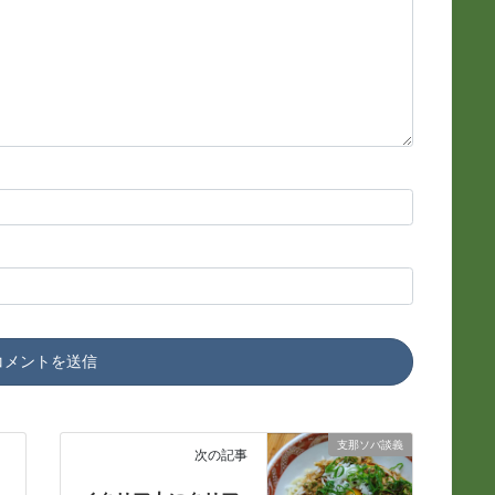
支那ソバ談義
次の記事