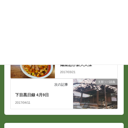
メール
*
支那ソバ談義
前の記事
麺屋悠@新大久保
2017/03/21
支那ソバ談義
次の記事
下目黒日録 4月9日
2017/04/11