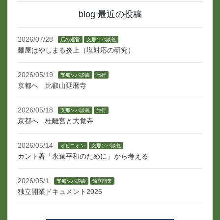
blog 最近の投稿
2026/07/28
店の運営
支那ソバ談義
麺屋はやしまる炎上（塩対応の研究）
2026/05/19
支那ソバ談義
旅行
京都へ 比叡山延暦寺
2026/05/18
支那ソバ談義
旅行
京都へ 桂離宮と大覚寺
2026/05/14
オピニオン
支那ソバ談義
カント著「永遠平和のために」から考える
2026/05/1
支那ソバ談義
独立開業
独立開業ドキュメント2026