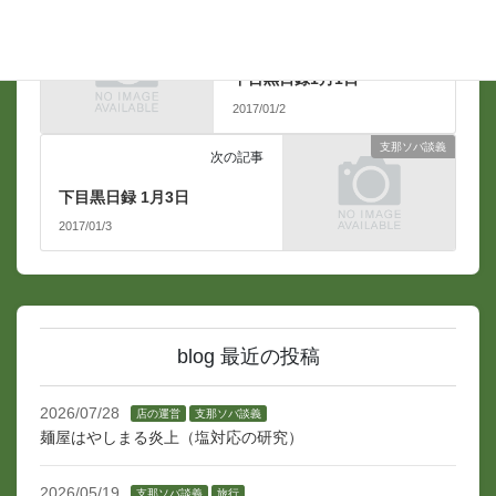
支那ソバ談義
前の記事
下目黒日録1月1日
2017/01/2
支那ソバ談義
次の記事
下目黒日録 1月3日
2017/01/3
blog 最近の投稿
2026/07/28
店の運営
支那ソバ談義
麺屋はやしまる炎上（塩対応の研究）
2026/05/19
支那ソバ談義
旅行