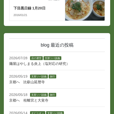
下目黒日録 1月20日
2016/01/21
blog 最近の投稿
2026/07/28
店の運営
支那ソバ談義
麺屋はやしまる炎上（塩対応の研究）
2026/05/19
支那ソバ談義
旅行
京都へ 比叡山延暦寺
2026/05/18
支那ソバ談義
旅行
京都へ 桂離宮と大覚寺
2026/05/14
オピニオン
支那ソバ談義