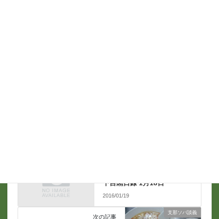
名前
*
メール
*
支那ソバ談義
前の記事
下目黒日録 1月18日
2016/01/19
支那ソバ談義
次の記事