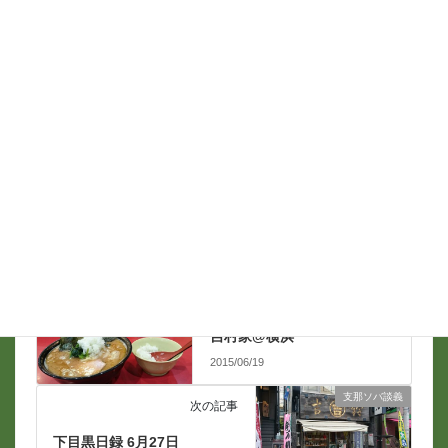
名前
*
メール
*
ラーメン
前の記事
吉村家@横浜
2015/06/19
支那ソバ談義
次の記事
下目黒日録 6月27日