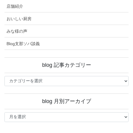
店舗紹介
おいしい厨房
みな様の声
Blog支那ソバ談義
blog 記事カテゴリー
blog
記
事
カ
blog 月別アーカイブ
テ
ゴ
blog
リ
月
ー
別
ア