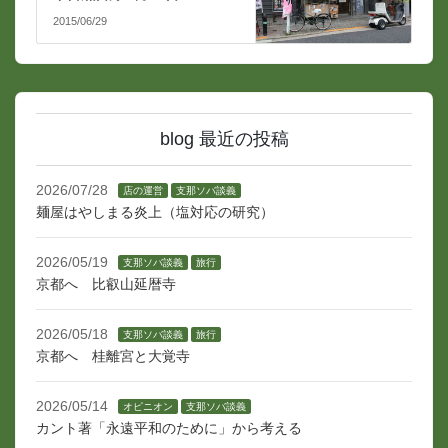
2015/06/29
blog 最近の投稿
2026/07/28
店の運営
支那ソバ談義
麺屋はやしまる炎上（塩対応の研究）
2026/05/19
支那ソバ談義
旅行
京都へ 比叡山延暦寺
2026/05/18
支那ソバ談義
旅行
京都へ 桂離宮と大覚寺
2026/05/14
オピニオン
支那ソバ談義
カント著「永遠平和のために」から考える