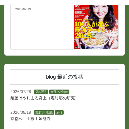
下目黒日録 2月17日
2015/02/19
blog 最近の投稿
2026/07/28
店の運営
支那ソバ談義
麺屋はやしまる炎上（塩対応の研究）
2026/05/19
支那ソバ談義
旅行
京都へ 比叡山延暦寺