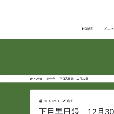
コ
ナ
ン
ビ
テ
ゲ
ン
ー
ツ
シ
HOME
メニ
へ
ョ
ス
ン
キ
に
ッ
移
プ
動
HOME
忘年会
下目黒日録 12月30日
2014/12/31
店主
下目黒日録 12月3