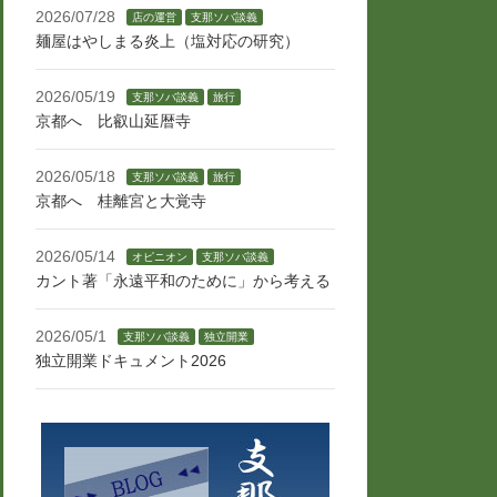
2026/07/28
店の運営
支那ソバ談義
麺屋はやしまる炎上（塩対応の研究）
2026/05/19
支那ソバ談義
旅行
京都へ 比叡山延暦寺
2026/05/18
支那ソバ談義
旅行
京都へ 桂離宮と大覚寺
2026/05/14
オピニオン
支那ソバ談義
カント著「永遠平和のために」から考える
2026/05/1
支那ソバ談義
独立開業
独立開業ドキュメント2026