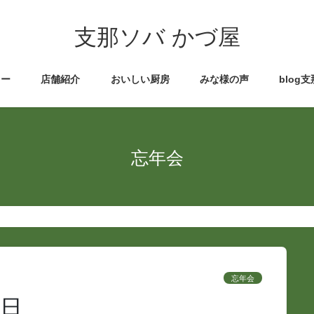
支那ソバ かづ屋
ュー
店舗紹介
おいしい厨房
みな様の声
blog
忘年会
忘年会
0日