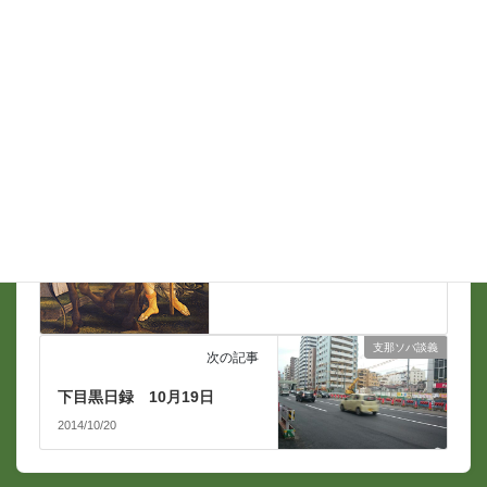
支那ソバ談義
前の記事
ウフィツィ美術館展@東京都
美術館
2014/10/18
支那ソバ談義
次の記事
下目黒日録 10月19日
2014/10/20