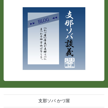
支那ソバ かづ屋