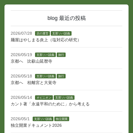
blog 最近の投稿
2026/07/28
店の運営
支那ソバ談義
麺屋はやしまる炎上（塩対応の研究）
2026/05/19
支那ソバ談義
旅行
京都へ 比叡山延暦寺
2026/05/18
支那ソバ談義
旅行
京都へ 桂離宮と大覚寺
2026/05/14
オピニオン
支那ソバ談義
カント著「永遠平和のために」から考える
2026/05/1
支那ソバ談義
独立開業
独立開業ドキュメント2026