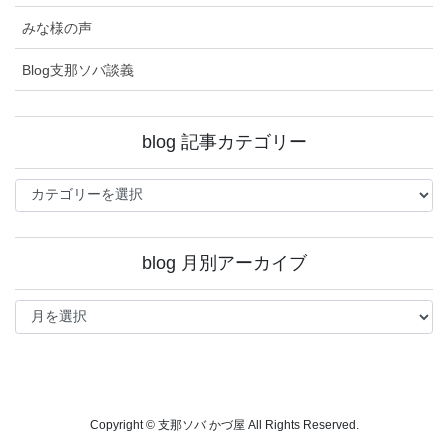
みな様の声
Blog支那ソバ談義
blog 記事カテゴリー
blog
記
事
カ
blog 月別アーカイブ
テ
ゴ
blog
リ
月
ー
別
ア
ー
カ
イ
Copyright © 支那ソバ かづ屋 All Rights Reserved.
ブ