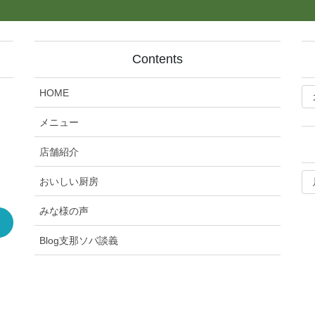
Contents
bl
HOME
記
事
メニュー
カ
テ
店舗紹介
ゴ
bl
リ
おいしい厨房
月
ー
別
みな様の声
ア
ー
Blog支那ソバ談義
カ
イ
ブ