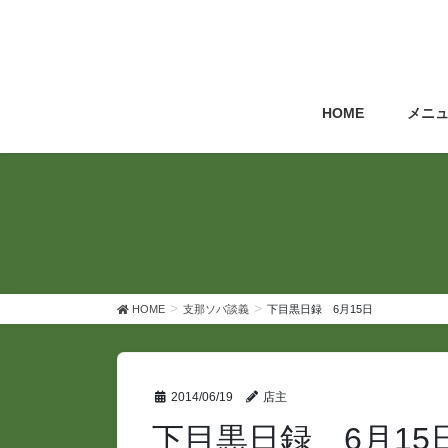
コ
ナ
ン
ビ
テ
ゲ
ン
ー
ツ
シ
HOME
メニ
へ
ョ
ス
ン
キ
に
ッ
移
プ
動
HOME
支那ソバ談義
下目黒日録 6月15日
2014/06/19
店主
下目黒日録 6月15