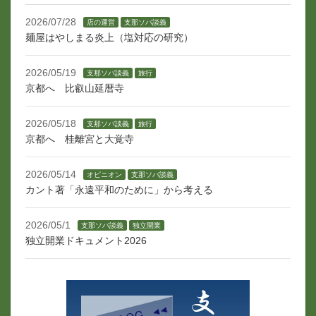
2026/07/28
店の運営
支那ソバ談義
麺屋はやしまる炎上（塩対応の研究）
2026/05/19
支那ソバ談義
旅行
京都へ 比叡山延暦寺
2026/05/18
支那ソバ談義
旅行
京都へ 桂離宮と大覚寺
2026/05/14
オピニオン
支那ソバ談義
カント著「永遠平和のために」から考える
2026/05/1
支那ソバ談義
独立開業
独立開業ドキュメント2026