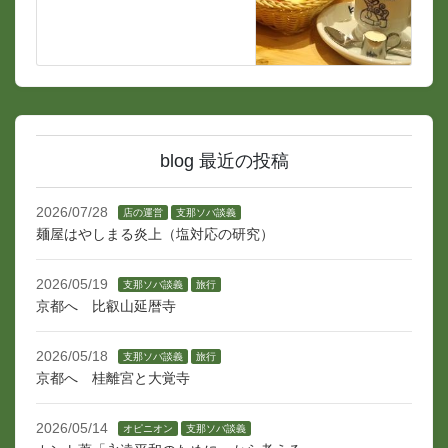
blog 最近の投稿
2026/07/28
店の運営
支那ソバ談義
麺屋はやしまる炎上（塩対応の研究）
2026/05/19
支那ソバ談義
旅行
京都へ 比叡山延暦寺
2026/05/18
支那ソバ談義
旅行
京都へ 桂離宮と大覚寺
2026/05/14
オピニオン
支那ソバ談義