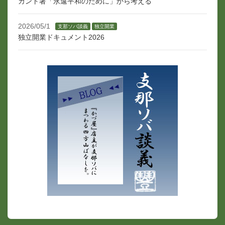
カント著「永遠平和のために」から考える
2026/05/1
支那ソバ談義
独立開業
独立開業ドキュメント2026