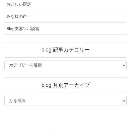
おいしい厨房
みな様の声
Blog支那ソバ談義
blog 記事カテゴリー
blog
記
事
カ
blog 月別アーカイブ
テ
ゴ
blog
リ
月
ー
別
ア
ー
カ