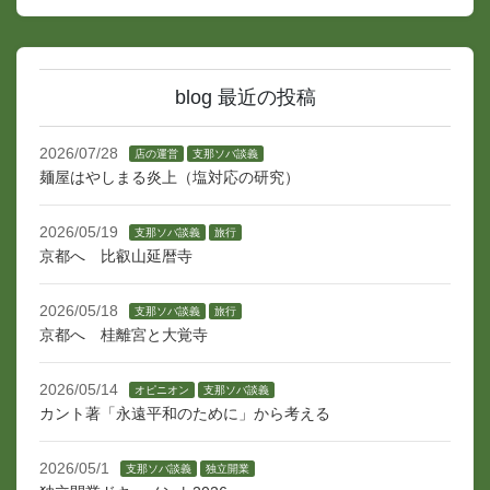
blog 最近の投稿
2026/07/28
店の運営
支那ソバ談義
麺屋はやしまる炎上（塩対応の研究）
2026/05/19
支那ソバ談義
旅行
京都へ 比叡山延暦寺
2026/05/18
支那ソバ談義
旅行
京都へ 桂離宮と大覚寺
2026/05/14
オピニオン
支那ソバ談義
カント著「永遠平和のために」から考える
2026/05/1
支那ソバ談義
独立開業