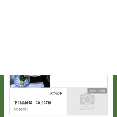
メール
*
支那ソバ談義
前の記事
天寿＠高輪台
2013/10/29
支那ソバ談義
次の記事
下目黒日録 10月27日
2013/10/31