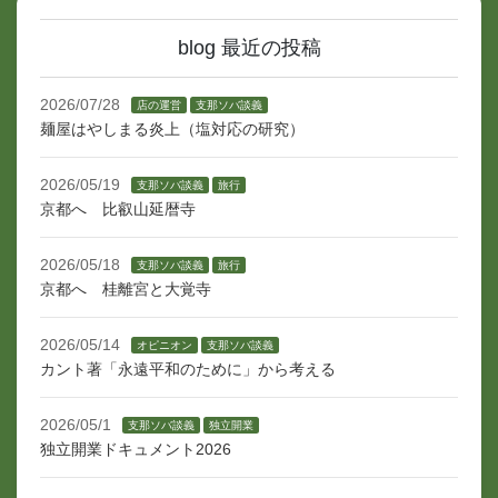
blog 最近の投稿
2026/07/28
店の運営
支那ソバ談義
麺屋はやしまる炎上（塩対応の研究）
2026/05/19
支那ソバ談義
旅行
京都へ 比叡山延暦寺
2026/05/18
支那ソバ談義
旅行
京都へ 桂離宮と大覚寺
2026/05/14
オピニオン
支那ソバ談義
カント著「永遠平和のために」から考える
2026/05/1
支那ソバ談義
独立開業
独立開業ドキュメント2026