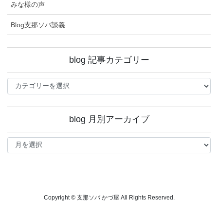
みな様の声
Blog支那ソバ談義
blog 記事カテゴリー
blog
記
事
カ
blog 月別アーカイブ
テ
ゴ
blog
リ
月
ー
別
ア
ー
カ
イ
Copyright © 支那ソバ かづ屋 All Rights Reserved.
ブ