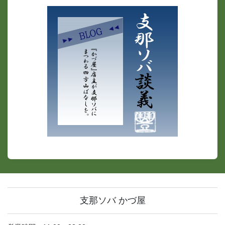
支那ソバ かづ屋