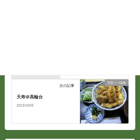
支那ソバ談義
前の記事
下目黒日録 10月23日
2013/10/28
支那ソバ談義
次の記事
天寿＠高輪台
2013/10/29