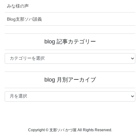
みな様の声
Blog支那ソバ談義
blog 記事カテゴリー
blog
記
事
カ
blog 月別アーカイブ
テ
ゴ
blog
リ
月
ー
別
ア
ー
カ
イ
Copyright © 支那ソバ かづ屋 All Rights Reserved.
ブ