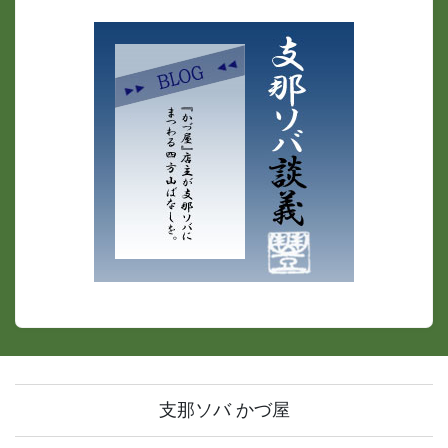
支那ソバ かづ屋