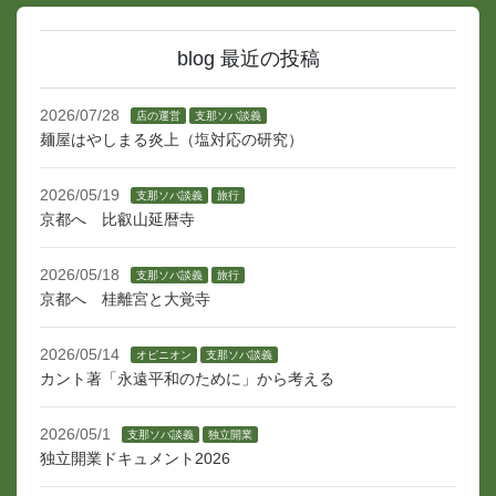
blog 最近の投稿
2026/07/28
店の運営
支那ソバ談義
麺屋はやしまる炎上（塩対応の研究）
2026/05/19
支那ソバ談義
旅行
京都へ 比叡山延暦寺
2026/05/18
支那ソバ談義
旅行
京都へ 桂離宮と大覚寺
2026/05/14
オピニオン
支那ソバ談義
カント著「永遠平和のために」から考える
2026/05/1
支那ソバ談義
独立開業
独立開業ドキュメント2026