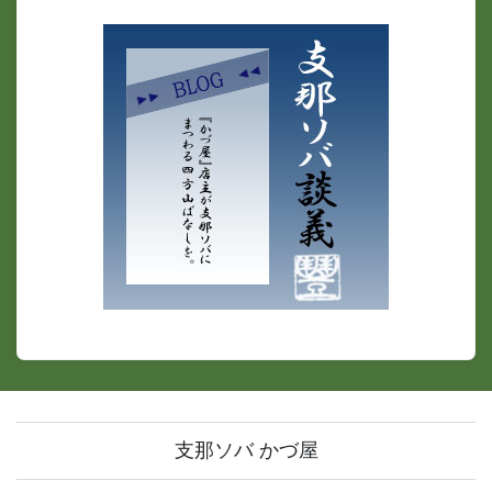
支那ソバ かづ屋