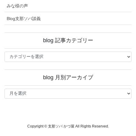
みな様の声
Blog支那ソバ談義
blog 記事カテゴリー
blog
記
事
カ
blog 月別アーカイブ
テ
ゴ
blog
リ
月
ー
別
ア
ー
カ
イ
Copyright © 支那ソバ かづ屋 All Rights Reserved.
ブ