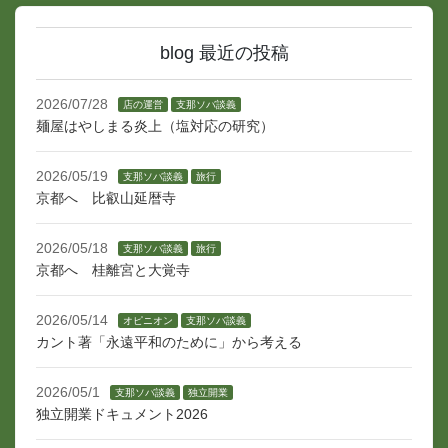
blog 最近の投稿
2026/07/28
店の運営
支那ソバ談義
麺屋はやしまる炎上（塩対応の研究）
2026/05/19
支那ソバ談義
旅行
京都へ 比叡山延暦寺
2026/05/18
支那ソバ談義
旅行
京都へ 桂離宮と大覚寺
2026/05/14
オピニオン
支那ソバ談義
カント著「永遠平和のために」から考える
2026/05/1
支那ソバ談義
独立開業
独立開業ドキュメント2026