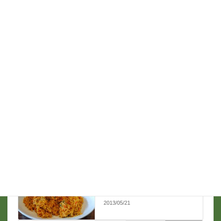
名前
*
メール
*
支那ソバ談義
前の記事
下目黒日録 5月19日
2013/05/21