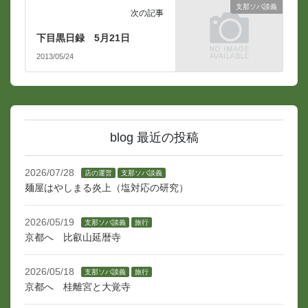
支那ソバ談義
次の記事
下目黒日録 5月21日
2013/05/24
blog 最近の投稿
2026/07/28
店の運営
支那ソバ談義
麺屋はやしまる炎上（塩対応の研究）
2026/05/19
支那ソバ談義
旅行
京都へ 比叡山延暦寺
2026/05/18
支那ソバ談義
旅行
京都へ 桂離宮と大覚寺