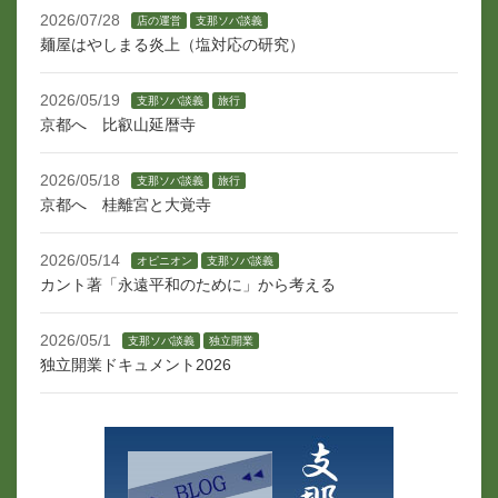
2026/07/28
店の運営
支那ソバ談義
麺屋はやしまる炎上（塩対応の研究）
2026/05/19
支那ソバ談義
旅行
京都へ 比叡山延暦寺
2026/05/18
支那ソバ談義
旅行
京都へ 桂離宮と大覚寺
2026/05/14
オピニオン
支那ソバ談義
カント著「永遠平和のために」から考える
2026/05/1
支那ソバ談義
独立開業
独立開業ドキュメント2026