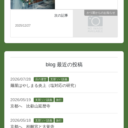
かづ屋からのお知らせ
次の記事
2025/12/27
blog 最近の投稿
2026/07/28
店の運営
支那ソバ談義
麺屋はやしまる炎上（塩対応の研究）
2026/05/19
支那ソバ談義
旅行
京都へ 比叡山延暦寺
2026/05/18
支那ソバ談義
旅行
京都へ 桂離宮と大覚寺