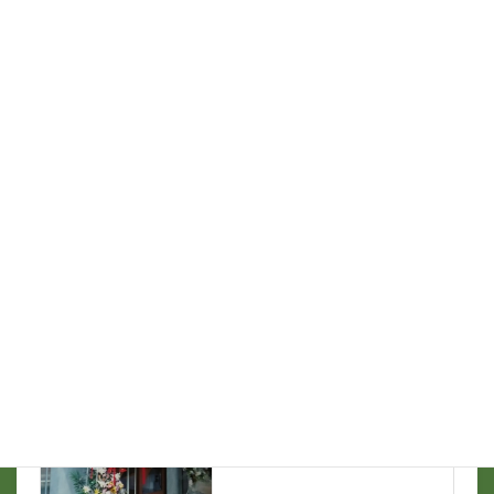
名前
*
メール
*
支那ソバ談義
前の記事
Y君の独立開業２
2025/12/10