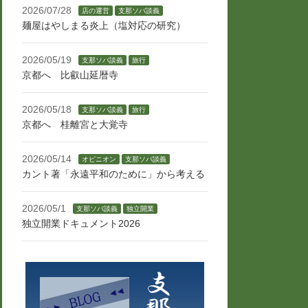
2026/07/28
店の運営
支那ソバ談義
麺屋はやしまる炎上（塩対応の研究）
2026/05/19
支那ソバ談義
旅行
京都へ 比叡山延暦寺
2026/05/18
支那ソバ談義
旅行
京都へ 桂離宮と大覚寺
2026/05/14
オピニオン
支那ソバ談義
カント著「永遠平和のために」から考える
2026/05/1
支那ソバ談義
独立開業
独立開業ドキュメント2026