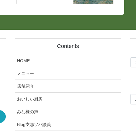
Contents
bl
HOME
記
事
メニュー
カ
テ
店舗紹介
ゴ
bl
リ
おいしい厨房
月
ー
別
みな様の声
ア
ー
Blog支那ソバ談義
カ
イ