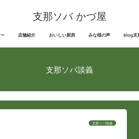
支那ソバ かづ屋
ュー
店舗紹介
おいしい厨房
みな様の声
blog
支那ソバ談義
支那ソバ談義