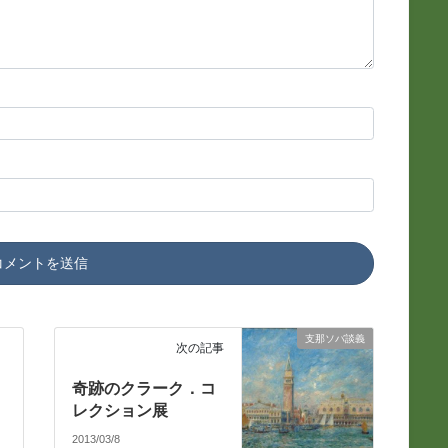
支那ソバ談義
次の記事
日
奇跡のクラーク．コ
レクション展
2013/03/8