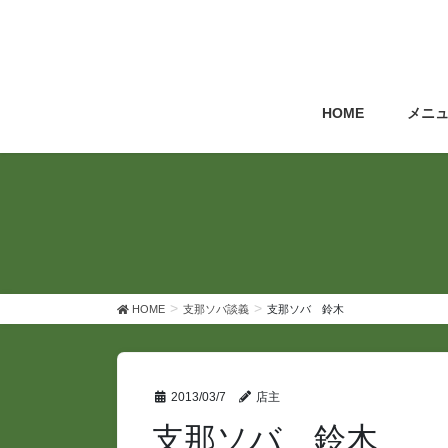
コ
ナ
ン
ビ
テ
ゲ
ン
ー
ツ
シ
HOME
メニ
へ
ョ
ス
ン
キ
に
ッ
移
プ
動
HOME
支那ソバ談義
支那ソバ 鈴木
2013/03/7
店主
支那ソバ 鈴木