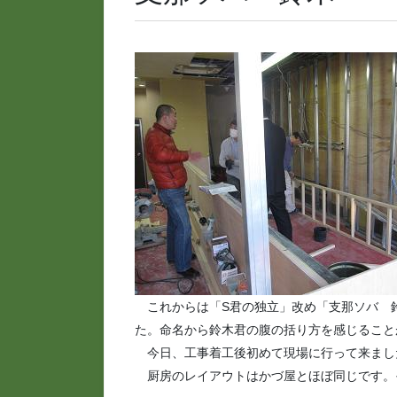
これからは「S君の独立」改め「支那ソバ 
た。命名から鈴木君の腹の括り方を感じること
今日、工事着工後初めて現場に行って来まし
厨房のレイアウトはかづ屋とほぼ同じです。