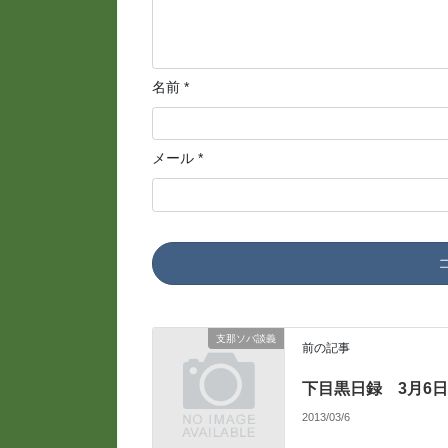
名前
*
メール
*
支那ソバ談義
前の記事
下目黒日録 3月6
2013/03/6