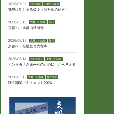
2026/07/28
店の運営
支那ソバ談義
麺屋はやしまる炎上（塩対応の研究）
2026/05/19
支那ソバ談義
旅行
京都へ 比叡山延暦寺
2026/05/18
支那ソバ談義
旅行
京都へ 桂離宮と大覚寺
2026/05/14
オピニオン
支那ソバ談義
カント著「永遠平和のために」から考える
2026/05/1
支那ソバ談義
独立開業
独立開業ドキュメント2026