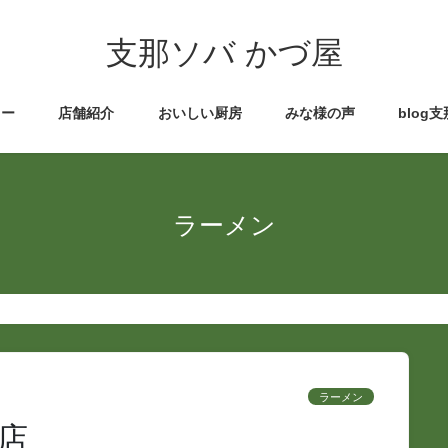
支那ソバ かづ屋
ュー
店舗紹介
おいしい厨房
みな様の声
blog
ラーメン
ラーメン
店