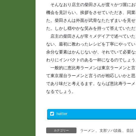
そんなおり店主の柴田さんが度々かづ屋にお
機会を見計らい、挨拶をさせていただき、同業
た。柴田さんは外面が武骨なたたずまいを見せ
た。しかし穏やかな笑みを持って答えていただ
店主の柴田さんが常々メデイアで述べていた
ない、最初に教わったレシピを丁寧にやってい
余分な要素はかんじないが、それでいて必要な
わりにインパクトのある一杯になるのでしょう
一般的に恵比寿ラーメンは東京ラーメンと言
て東京屋台ラーメンと言うのが相応しいかと思
であり味だと考えるます。ならば恵比寿ラーメ
なるでしょう。
twitter
ラーメン
、
支那ソバ談義
、
昔話
カテゴリー