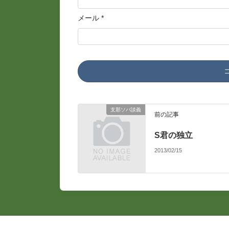
メール
*
支那ソバ談義
前の記事
S君の独立
2013/02/15