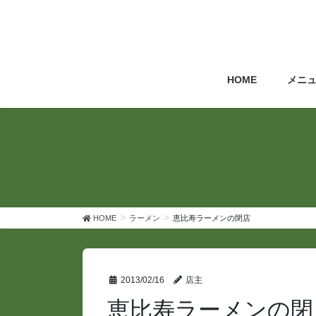
コ
ナ
ン
ビ
テ
ゲ
ン
ー
ツ
シ
HOME
メニ
へ
ョ
ス
ン
キ
に
ッ
移
プ
動
HOME
ラーメン
恵比寿ラーメンの閉店
2013/02/16
店主
恵比寿ラーメンの閉