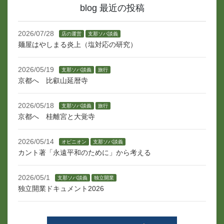
blog 最近の投稿
2026/07/28
店の運営
支那ソバ談義
麺屋はやしまる炎上（塩対応の研究）
2026/05/19
支那ソバ談義
旅行
京都へ 比叡山延暦寺
2026/05/18
支那ソバ談義
旅行
京都へ 桂離宮と大覚寺
2026/05/14
オピニオン
支那ソバ談義
カント著「永遠平和のために」から考える
2026/05/1
支那ソバ談義
独立開業
独立開業ドキュメント2026