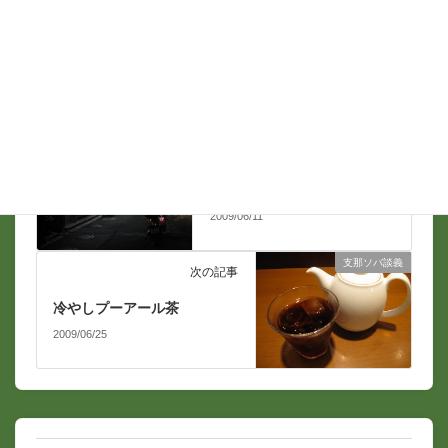
支那ソバ談義
前の記事
駐車場が復活
2009/06/11
支那ソバ談義
次の記事
冷やしプーアール茶
2009/06/25