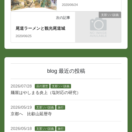
2020/06/24
支那ソバ談義
次の記事
尾道ラーメンと観光尾道城
2020/06/25
blog 最近の投稿
2026/07/28
店の運営
支那ソバ談義
麺屋はやしまる炎上（塩対応の研究）
2026/05/19
支那ソバ談義
旅行
京都へ 比叡山延暦寺
2026/05/18
支那ソバ談義
旅行