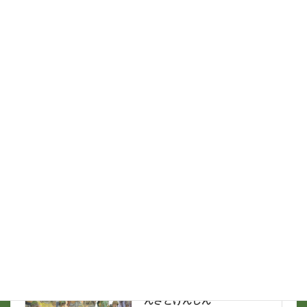
名前
*
メール
*
支那ソバ談義
前の記事
シュガーローフの戦い 作し
んざとけんしん