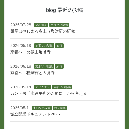
blog 最近の投稿
2026/07/28
店の運営
支那ソバ談義
麺屋はやしまる炎上（塩対応の研究）
2026/05/19
支那ソバ談義
旅行
京都へ 比叡山延暦寺
2026/05/18
支那ソバ談義
旅行
京都へ 桂離宮と大覚寺
2026/05/14
オピニオン
支那ソバ談義
カント著「永遠平和のために」から考える
2026/05/1
支那ソバ談義
独立開業
独立開業ドキュメント2026