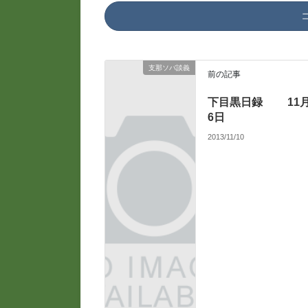
支那ソバ談義
前の記事
下目黒日録 11
6日
2013/11/10