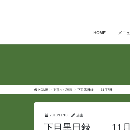
コ
ナ
ン
ビ
テ
ゲ
ン
ー
ツ
シ
HOME
メニ
へ
ョ
ス
ン
キ
に
ッ
移
プ
動
HOME
支那ソバ談義
下目黒日録 11月7日
2013/11/10
店主
下目黒日録 11月