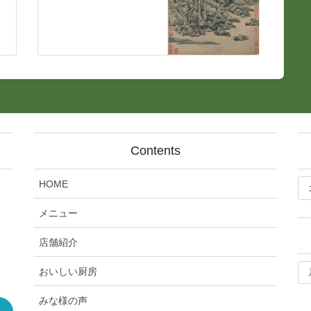
Contents
bl
HOME
記
事
メニュー
カ
テ
店舗紹介
ゴ
bl
リ
おいしい厨房
月
ー
別
みな様の声
ア