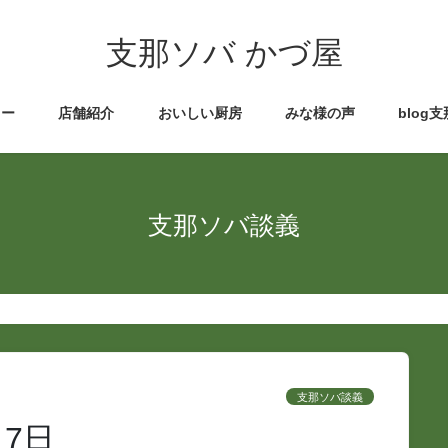
支那ソバ かづ屋
ュー
店舗紹介
おいしい厨房
みな様の声
blog
支那ソバ談義
支那ソバ談義
7日