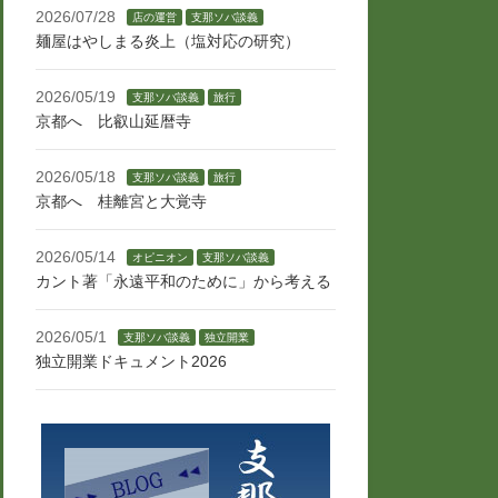
2026/07/28
店の運営
支那ソバ談義
麺屋はやしまる炎上（塩対応の研究）
2026/05/19
支那ソバ談義
旅行
京都へ 比叡山延暦寺
2026/05/18
支那ソバ談義
旅行
京都へ 桂離宮と大覚寺
2026/05/14
オピニオン
支那ソバ談義
カント著「永遠平和のために」から考える
2026/05/1
支那ソバ談義
独立開業
独立開業ドキュメント2026