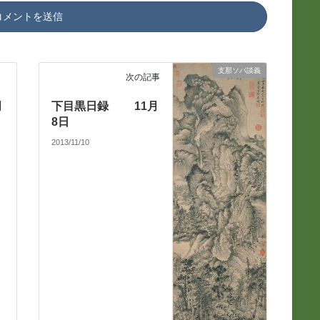
支那ソバ談義
次の記事
月
下目黒日録 11月
8日
2013/11/10