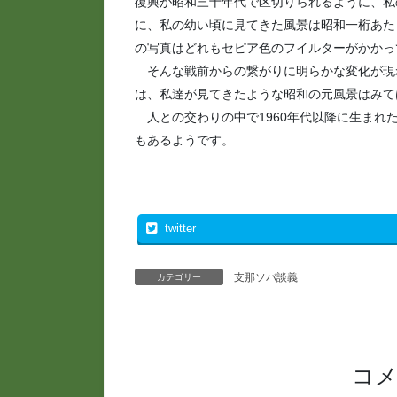
復興が昭和三十年代で区切りられるように、私
に、私の幼い頃に見てきた風景は昭和一桁あた
の写真はどれもセピア色のフイルターがかかっ
そんな戦前からの繋がりに明らかな変化が現れ
は、私達が見てきたような昭和の元風景はみて
人との交わりの中で1960年代以降に生まれ
もあるようです。
twitter
支那ソバ談義
カテゴリー
コ