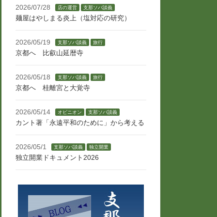
2026/07/28
店の運営
支那ソバ談義
麺屋はやしまる炎上（塩対応の研究）
2026/05/19
支那ソバ談義
旅行
京都へ 比叡山延暦寺
2026/05/18
支那ソバ談義
旅行
京都へ 桂離宮と大覚寺
2026/05/14
オピニオン
支那ソバ談義
カント著「永遠平和のために」から考える
2026/05/1
支那ソバ談義
独立開業
独立開業ドキュメント2026