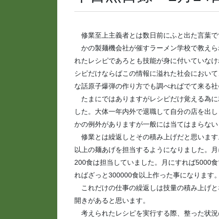
修業至上主義者とは数日前にふと出た言葉で
かの製麺機会社が催すラーメン学校で教えら
れたレシピであろとも技能が身に付いていなけ
シピだけならばこの情報に溢れた社会において
な話原子爆弾の作り方でも調べればでて来る社
たまにではありますがレシピだけ覚える為に
した。大体一年内外で退職して自分の店を出し
かの例外がありますが一般には当てはまらない
修業とは繰返しとその積み上げだと思います。
以上の麺あげを担当するようになりました。月
200食は担当していました。月にすれば5000
ればざっと300000食以上作った事になります
これだけの仕事の繰返しは技量の積み上げと
開きがあると思います。
考えられたレシピを実行する際、整った状況