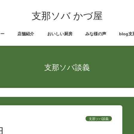
支那ソバ かづ屋
ュー
店舗紹介
おいしい厨房
みな様の声
blog
支那ソバ談義
支那ソバ談義
日