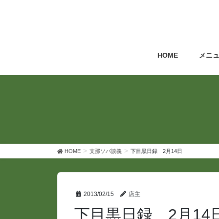
コ
ナ
ン
ビ
テ
ゲ
ン
ー
ツ
シ
HOME
メニ
へ
ョ
ス
ン
キ
に
ッ
移
プ
動
HOME
支那ソバ談義
下目黒日録 2月14日
2013/02/15
店主
下目黒日録 2月14