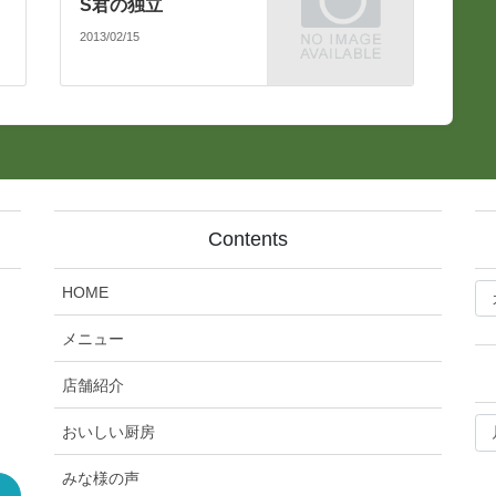
S君の独立
2013/02/15
Contents
bl
HOME
記
事
メニュー
カ
テ
店舗紹介
ゴ
bl
リ
おいしい厨房
月
ー
別
みな様の声
ア