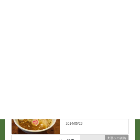
名前
*
メール
*
支那ソバ談義
前の記事
下目黒日録 5月15日
2014/05/23
支那ソバ談義