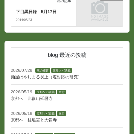
次の記事
下目黒日録 5月17日
2014/05/23
blog 最近の投稿
2026/07/28
店の運営
支那ソバ談義
麺屋はやしまる炎上（塩対応の研究）
2026/05/19
支那ソバ談義
旅行
京都へ 比叡山延暦寺
2026/05/18
支那ソバ談義
旅行
京都へ 桂離宮と大覚寺