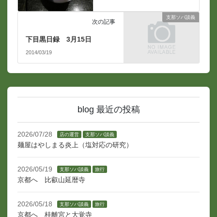
支那ソバ談義
次の記事
下目黒日録 3月15日
2014/03/19
blog 最近の投稿
2026/07/28
店の運営
支那ソバ談義
麺屋はやしまる炎上（塩対応の研究）
2026/05/19
支那ソバ談義
旅行
京都へ 比叡山延暦寺
2026/05/18
支那ソバ談義
旅行
京都へ 桂離宮と大覚寺