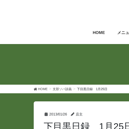
コ
ナ
ン
ビ
テ
ゲ
ン
ー
ツ
シ
HOME
メニ
へ
ョ
ス
ン
キ
に
ッ
移
プ
動
HOME
支那ソバ談義
下目黒日録 1月25日
2013/01/26
店主
下目黒日録 1月25