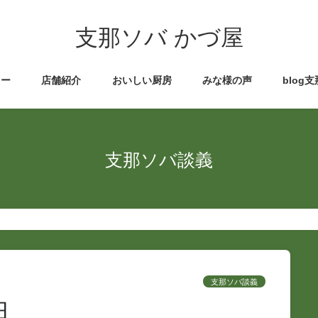
支那ソバ かづ屋
ュー
店舗紹介
おいしい厨房
みな様の声
blog
支那ソバ談義
支那ソバ談義
日