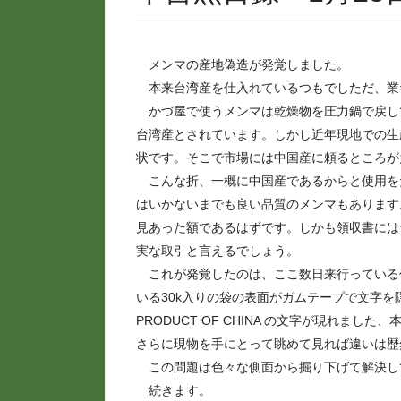
メンマの産地偽造が発覚しました。
本来台湾産を仕入れているつもでしただ、業
かづ屋で使うメンマは乾燥物を圧力鍋で戻し
台湾産とされています。しかし近年現地での生
状です。そこで市場には中国産に頼るところが
こんな折、一概に中国産であるからと使用を
はいかないまでも良い品質のメンマもあります
見あった額であるはずです。しかも領収書には
実な取引と言えるでしょう。
これが発覚したのは、ここ数日来行っている
いる30k入りの袋の表面がガムテープで文字
PRODUCT OF CHINA の文字が現れま
さらに現物を手にとって眺めて見れば違いは歴
この問題は色々な側面から掘り下げて解決し
続きます。