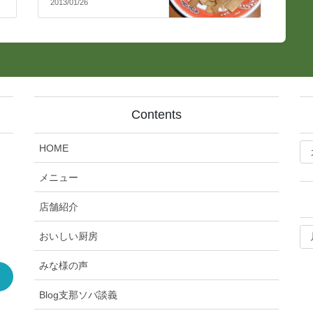
2013/01/26
Contents
bl
HOME
記
事
メニュー
カ
テ
店舗紹介
ゴ
bl
リ
おいしい厨房
月
ー
別
みな様の声
ア
ー
Blog支那ソバ談義
カ
イ