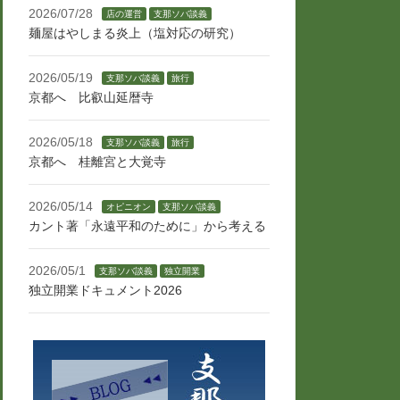
2026/07/28
店の運営
支那ソバ談義
麺屋はやしまる炎上（塩対応の研究）
2026/05/19
支那ソバ談義
旅行
京都へ 比叡山延暦寺
2026/05/18
支那ソバ談義
旅行
京都へ 桂離宮と大覚寺
2026/05/14
オピニオン
支那ソバ談義
カント著「永遠平和のために」から考える
2026/05/1
支那ソバ談義
独立開業
独立開業ドキュメント2026